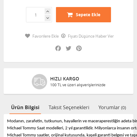
Sepete Ekle
Favorilere Ekle
Fiyatı Düşünce Haber Ver
Facebook
Twitter
Pinterest
HIZLI KARGO
100 TL ve üzeri alışverişlerinizde
Ürün Bilgisi
Taksit Seçenekleri
Yorumlar
(0)
Modanın, zarafetin, tutkunun, hayallerin ve maceraperestliğin adeta bir
Michael Tommy Saat modelleri, 2 yıl garantilidir. Milyonlarca insanın or
Michael Tommy saatler, orijinal kutusunda, kaşeli garanti belgesi ve taşım