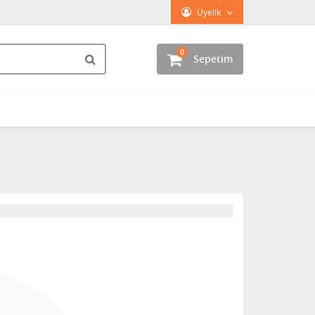
Üyelik
0
Sepetim