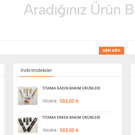
GERI DÖN
İndirimdekiler
TİTANİA KADIN BAKIM ÜRÜNLERİ
563,00
750,00
TİTANİA ERKEK BAKIM ÜRÜNLERİ
563,00
750,00