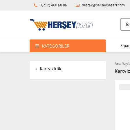
0(212) 468 60 86
destek@herseypazari.com
KATEGORILER
Sipar
Ana Sayf
Kartvizitlik
Kartvizi