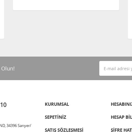
 Olun!
 10
KURUMSAL
HESABINI
SEPETİNİZ
HESAP Bİ
ND, 34396 Sarıyer/
SATIŞ SÖZLEŞMESİ
ŞİFRE HA