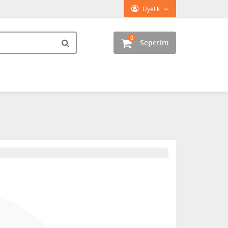
Üyelik
0
Sepetim