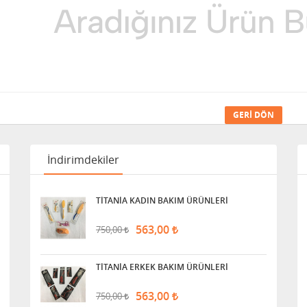
GERI DÖN
İndirimdekiler
TİTANİA KADIN BAKIM ÜRÜNLERİ
563,00
750,00
TİTANİA ERKEK BAKIM ÜRÜNLERİ
563,00
750,00