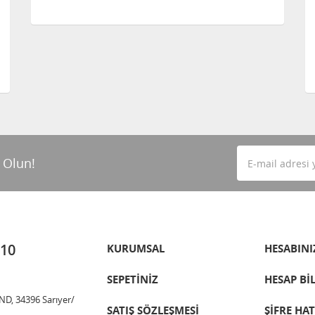
 Olun!
 10
KURUMSAL
HESABINI
SEPETİNİZ
HESAP Bİ
ND, 34396 Sarıyer/
SATIŞ SÖZLEŞMESİ
ŞİFRE HA