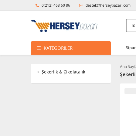
0(212) 468 60 86
destek@herseypazari.com
KATEGORILER
Sipar
Ana Sayf
Şekerlik & Çikolatalık
Şekerli