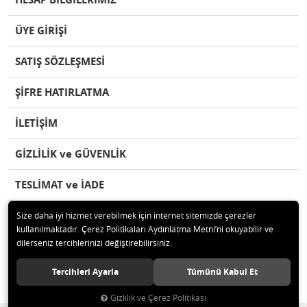
ÜYE GİRİŞİ
SATIŞ SÖZLEŞMESİ
ŞİFRE HATIRLATMA
İLETİŞİM
GİZLİLİK ve GÜVENLİK
TESLİMAT ve İADE
Size daha iyi hizmet verebilmek için internet sitemizde çerezler
kullanılmaktadır. Çerez Politikaları Aydınlatma Metni’ni okuyabilir ve
dilerseniz tercihlerinizi değiştirebilirsiniz.
© 2020 herseypazari.com Tüm hakları saklıdır.
Tercihleri Ayarla
Tümünü Kabul Et
Gizlilik ve Çerez Politikası