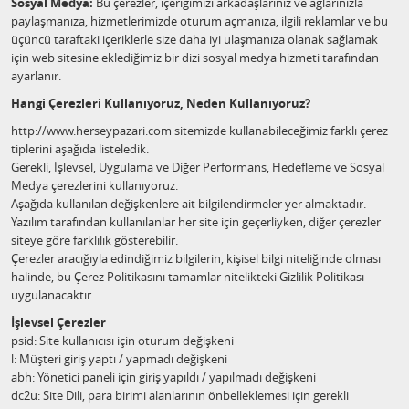
Sosyal Medya:
Bu çerezler, içeriğimizi arkadaşlarınız ve ağlarınızla
paylaşmanıza, hizmetlerimizde oturum açmanıza, ilgili reklamlar ve bu
üçüncü taraftaki içeriklerle size daha iyi ulaşmanıza olanak sağlamak
için web sitesine eklediğimiz bir dizi sosyal medya hizmeti tarafından
ayarlanır.
Hangi Çerezleri Kullanıyoruz, Neden Kullanıyoruz?
http://www.herseypazari.com sitemizde kullanabileceğimiz farklı çerez
tiplerini aşağıda listeledik.
Gerekli, İşlevsel, Uygulama ve Diğer Performans, Hedefleme ve Sosyal
Medya çerezlerini kullanıyoruz.
Aşağıda kullanılan değişkenlere ait bilgilendirmeler yer almaktadır.
Yazılım tarafından kullanılanlar her site için geçerliyken, diğer çerezler
siteye göre farklılık gösterebilir.
Çerezler aracığıyla edindiğimiz bilgilerin, kişisel bilgi niteliğinde olması
halinde, bu Çerez Politikasını tamamlar nitelikteki Gizlilik Politikası
uygulanacaktır.
İşlevsel Çerezler
psid: Site kullanıcısı için oturum değişkeni
l: Müşteri giriş yaptı / yapmadı değişkeni
abh: Yönetici paneli için giriş yapıldı / yapılmadı değişkeni
dc2u: Site Dili, para birimi alanlarının önbelleklemesi için gerekli