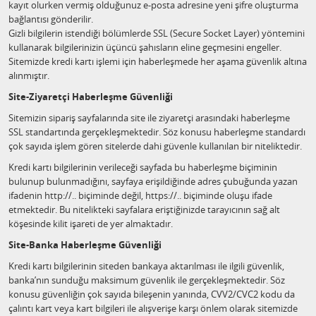
kayıt olurken vermiş olduğunuz e-posta adresine yeni şifre oluşturma
bağlantısı gönderilir.
Gizli bilgilerin istendiği bölümlerde SSL (Secure Socket Layer) yöntemini
kullanarak bilgilerinizin üçüncü şahısların eline geçmesini engeller.
Sitemizde kredi kartı işlemi için haberleşmede her aşama güvenlik altına
alınmıştır.
Site-Ziyaretçi Haberleşme Güvenliği
Sitemizin sipariş sayfalarında site ile ziyaretçi arasındaki haberleşme
SSL standartında gerçekleşmektedir. Söz konusu haberleşme standardı
çok sayıda işlem gören sitelerde dahi güvenle kullanılan bir niteliktedir.
Kredi kartı bilgilerinin verileceği sayfada bu haberleşme biçiminin
bulunup bulunmadığını, sayfaya erişildiğinde adres çubuğunda yazan
ifadenin http://.. biçiminde değil, https://.. biçiminde oluşu ifade
etmektedir. Bu nitelikteki sayfalara eriştiğinizde tarayıcının sağ alt
köşesinde kilit işareti de yer almaktadır.
Site-Banka Haberleşme Güvenliği
Kredi kartı bilgilerinin siteden bankaya aktarılması ile ilgili güvenlik,
banka’nın sunduğu maksimum güvenlik ile gerçekleşmektedir. Söz
konusu güvenliğin çok sayıda bileşenin yanında, CVV2/CVC2 kodu da
çalıntı kart veya kart bilgileri ile alışverişe karşı önlem olarak sitemizde