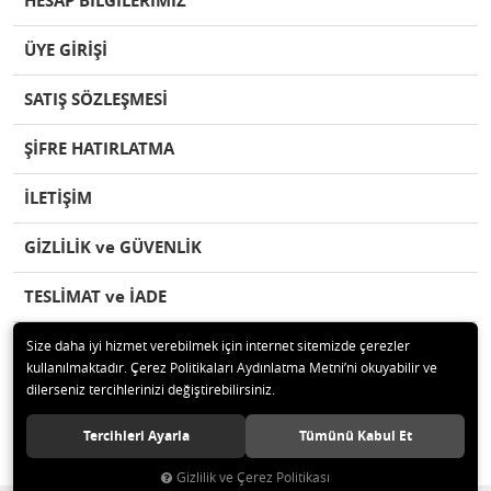
HESAP BİLGİLERİMİZ
ÜYE GİRİŞİ
SATIŞ SÖZLEŞMESİ
ŞİFRE HATIRLATMA
İLETİŞİM
GİZLİLİK ve GÜVENLİK
TESLİMAT ve İADE
Size daha iyi hizmet verebilmek için internet sitemizde çerezler
kullanılmaktadır. Çerez Politikaları Aydınlatma Metni’ni okuyabilir ve
dilerseniz tercihlerinizi değiştirebilirsiniz.
© 2020 herseypazari.com Tüm hakları saklıdır.
Tercihleri Ayarla
Tümünü Kabul Et
Gizlilik ve Çerez Politikası