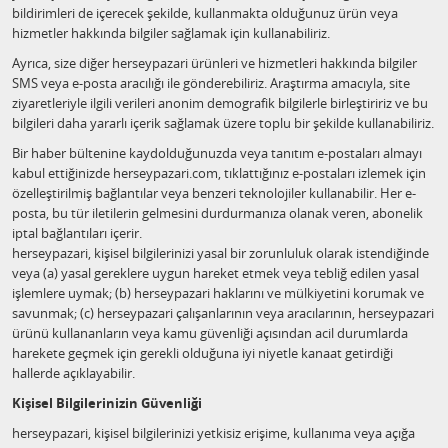
bildirimleri de içerecek şekilde, kullanmakta olduğunuz ürün veya
hizmetler hakkında bilgiler sağlamak için kullanabiliriz.
Ayrıca, size diğer herseypazari ürünleri ve hizmetleri hakkında bilgiler
SMS veya e-posta aracılığı ile gönderebiliriz. Araştırma amacıyla, site
ziyaretleriyle ilgili verileri anonim demografik bilgilerle birleştiririz ve bu
bilgileri daha yararlı içerik sağlamak üzere toplu bir şekilde kullanabiliriz.
Bir haber bültenine kaydolduğunuzda veya tanıtım e-postaları almayı
kabul ettiğinizde herseypazari.com, tıklattığınız e-postaları izlemek için
özelleştirilmiş bağlantılar veya benzeri teknolojiler kullanabilir. Her e-
posta, bu tür iletilerin gelmesini durdurmanıza olanak veren, abonelik
iptal bağlantıları içerir.
herseypazari, kişisel bilgilerinizi yasal bir zorunluluk olarak istendiğinde
veya (a) yasal gereklere uygun hareket etmek veya tebliğ edilen yasal
işlemlere uymak; (b) herseypazari haklarını ve mülkiyetini korumak ve
savunmak; (c) herseypazari çalışanlarının veya aracılarının, herseypazari
ürünü kullananların veya kamu güvenliği açısından acil durumlarda
harekete geçmek için gerekli olduğuna iyi niyetle kanaat getirdiği
hallerde açıklayabilir.
Kişisel Bilgilerinizin Güvenliği
herseypazari, kişisel bilgilerinizi yetkisiz erişime, kullanıma veya açığa