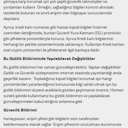
çıkmaya karşı korumak için çok çeşitli güvenlik teknolojileri ve
yordamları kullanır. Örneğin, sağladığınız bilgileri kontrol altındaki
tesislerde bulunan ve sınırlı erişimi olan bilgisayar sunucularında
depolarız.
Ayrıca, kredi kartı numarası gibi hassas kişisel bilgileri İnternet
üzerinden ilettiğimizde, bunları Güvenli Yuva Katmanı (SSL) protokolü
gibi şifreleme yöntemleriyle koruruz. Ayrıca Kredi kartı bilgilerinizi
herhangi bir şekilde sistemlerimizde saklamayız. Kullanılan Kredi kartları
özel crypto yöntemleri ile şifrelenerek ilgili bankaya iletilir.
Bu Gizlilik Bildiriminde Yapılabilecek Değişiklikler
Bu gizlilik bildirimini her zaman güncelleştirebiliriz. Yapılan değişiklikler
Gizlilik ve Güvenlik sözleşmesinin internet sitesinde yayımlandığı anda
geçerlilik kazanır. Topladığımız kişisel bilgileri korumak için hangi
yöntemlerden yararlandığımız konusunda bilgi sahibi olmak için bu
gizlilik bildirimini düzenli aralıklarla gözden geçirmenizi öneririz. Hizmeti
sürekli şekilde kullanmanız bu gizlilik bildirimini ve yapılabilecek
güncelleştirmeleri kabul ettiğiniz anlamına gelir.
Güvenlik Bildirimi
herseypazari, erişim şifresi gibi bilgilerin sizin tarafınızdan
belirlenmesine olanak sağlar. Erişim şifresinin unutulması durumunda