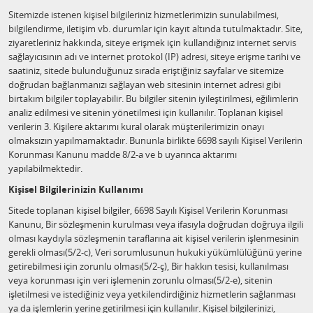
Sitemizde istenen kişisel bilgileriniz hizmetlerimizin sunulabilmesi,
bilgilendirme, iletişim vb. durumlar için kayıt altında tutulmaktadır. Site,
ziyaretleriniz hakkında, siteye erişmek için kullandığınız internet servis
sağlayıcısının adı ve internet protokol (IP) adresi, siteye erişme tarihi ve
saatiniz, sitede bulunduğunuz sırada eriştiğiniz sayfalar ve sitemize
doğrudan bağlanmanızı sağlayan web sitesinin internet adresi gibi
birtakım bilgiler toplayabilir. Bu bilgiler sitenin iyileştirilmesi, eğilimlerin
analiz edilmesi ve sitenin yönetilmesi için kullanılır. Toplanan kişisel
verilerin 3. Kişilere aktarımı kural olarak müşterilerimizin onayı
olmaksızın yapılmamaktadır. Bununla birlikte 6698 sayılı Kişisel Verilerin
Korunması Kanunu madde 8/2-a ve b uyarınca aktarımı
yapılabilmektedir.
Kişisel Bilgilerinizin Kullanımı
Sitede toplanan kişisel bilgiler, 6698 Sayılı Kişisel Verilerin Korunması
Kanunu, Bir sözleşmenin kurulması veya ifasıyla doğrudan doğruya ilgili
olması kaydıyla sözleşmenin taraflarına ait kişisel verilerin işlenmesinin
gerekli olması(5/2-c), Veri sorumlusunun hukuki yükümlülüğünü yerine
getirebilmesi için zorunlu olması(5/2-ç), Bir hakkın tesisi, kullanılması
veya korunması için veri işlemenin zorunlu olması(5/2-e), sitenin
işletilmesi ve istediğiniz veya yetkilendirdiğiniz hizmetlerin sağlanması
ya da işlemlerin yerine getirilmesi için kullanılır. Kişisel bilgilerinizi,