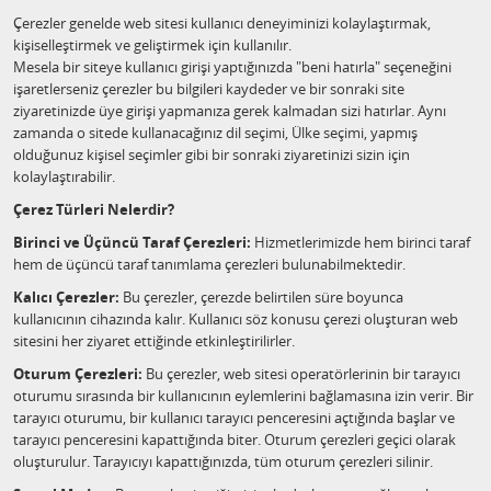
Çerezler genelde web sitesi kullanıcı deneyiminizi kolaylaştırmak,
kişiselleştirmek ve geliştirmek için kullanılır.
Mesela bir siteye kullanıcı girişi yaptığınızda "beni hatırla" seçeneğini
işaretlerseniz çerezler bu bilgileri kaydeder ve bir sonraki site
ziyaretinizde üye girişi yapmanıza gerek kalmadan sizi hatırlar. Aynı
zamanda o sitede kullanacağınız dil seçimi, Ülke seçimi, yapmış
olduğunuz kişisel seçimler gibi bir sonraki ziyaretinizi sizin için
kolaylaştırabilir.
Çerez Türleri Nelerdir?
Birinci ve Üçüncü Taraf Çerezleri:
Hizmetlerimizde hem birinci taraf
hem de üçüncü taraf tanımlama çerezleri bulunabilmektedir.
Kalıcı Çerezler:
Bu çerezler, çerezde belirtilen süre boyunca
kullanıcının cihazında kalır. Kullanıcı söz konusu çerezi oluşturan web
sitesini her ziyaret ettiğinde etkinleştirilirler.
Oturum Çerezleri:
Bu çerezler, web sitesi operatörlerinin bir tarayıcı
oturumu sırasında bir kullanıcının eylemlerini bağlamasına izin verir. Bir
tarayıcı oturumu, bir kullanıcı tarayıcı penceresini açtığında başlar ve
tarayıcı penceresini kapattığında biter. Oturum çerezleri geçici olarak
oluşturulur. Tarayıcıyı kapattığınızda, tüm oturum çerezleri silinir.