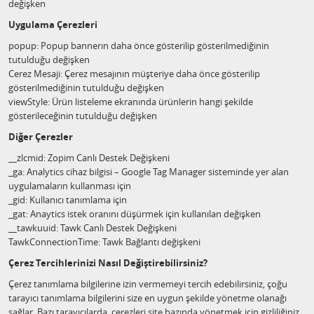
değişken
Uygulama Çerezleri
popup: Popup bannerın daha önce gösterilip gösterilmediğinin
tutulduğu değişken
Cerez Mesaji: Çerez mesajının müşteriye daha önce gösterilip
gösterilmediğinin tutulduğu değişken
viewStyle: Ürün listeleme ekranında ürünlerin hangi şekilde
gösterileceğinin tutulduğu değişken
Diğer Çerezler
__zlcmid: Zopim Canlı Destek Değişkeni
_ga: Analytics cihaz bilgisi – Google Tag Manager sisteminde yer alan
uygulamaların kullanması için
_gid: Kullanıcı tanımlama için
_gat: Anaytics istek oranını düşürmek için kullanılan değişken
__tawkuuid: Tawk Canlı Destek Değişkeni
TawkConnectionTime: Tawk Bağlantı değişkeni
Çerez Tercihlerinizi Nasıl Değiştirebilirsiniz?
Çerez tanımlama bilgilerine izin vermemeyi tercih edebilirsiniz, çoğu
tarayıcı tanımlama bilgilerini size en uygun şekilde yönetme olanağı
sağlar. Bazı tarayıcılarda, çerezleri site bazında yönetmek için gizliliğiniz