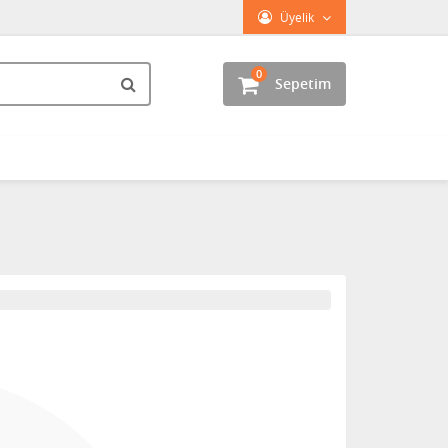
Üyelik
0
Sepetim