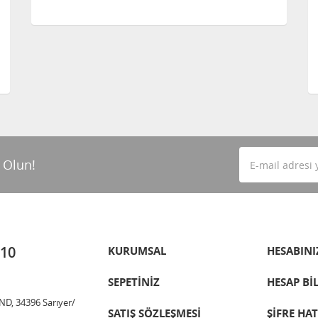
 Olun!
 10
KURUMSAL
HESABINI
SEPETİNİZ
HESAP Bİ
ND, 34396 Sarıyer/
SATIŞ SÖZLEŞMESİ
ŞİFRE HA