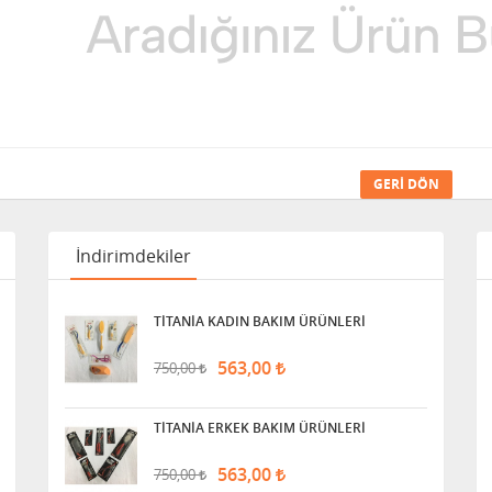
GERI DÖN
İndirimdekiler
TİTANİA KADIN BAKIM ÜRÜNLERİ
563,00
750,00
TİTANİA ERKEK BAKIM ÜRÜNLERİ
563,00
750,00