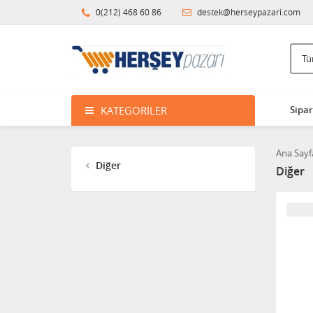
0(212) 468 60 86
destek@herseypazari.com
KATEGORILER
Sipar
Ana Sayf
Diğer
Diğer