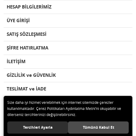
HESAP BİLGİLERİMİZ
ÜYE GİRİŞİ
SATIŞ SÖZLEŞMESİ
ŞİFRE HATIRLATMA
İLETİŞİM
GİZLİLİK ve GÜVENLİK
TESLİMAT ve İADE
Size daha iyi hizmet verebilmek için internet sitemizde çerezler
kullanılmaktadır. Çerez Politikaları Aydınlatma Metni’ni okuyabilir ve
dilerseniz tercihlerinizi değiştirebilirsiniz.
© 2020 herseypazari.com Tüm hakları saklıdır.
Tercihleri Ayarla
Tümünü Kabul Et