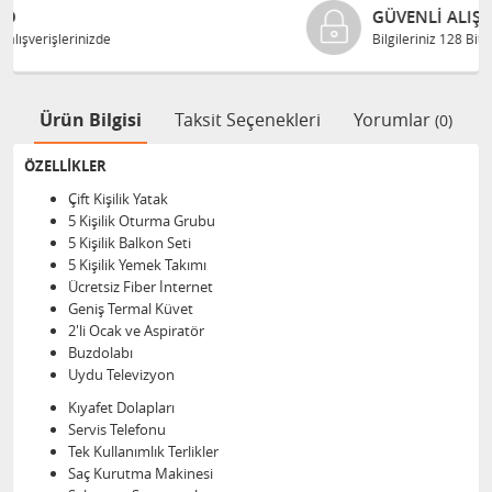
GÜVENLI ALIŞVERIŞ
Bilgileriniz 128 Bit SSL ile güvende
Ürün Bilgisi
Taksit Seçenekleri
Yorumlar
(0)
ÖZELLİKLER
Çift Kişilik Yatak
5 Kişilik Oturma Grubu
5 Kişilik Balkon Seti
5 Kişilik Yemek Takımı
Ücretsiz Fiber İnternet
Geniş Termal Küvet
2'li Ocak ve Aspiratör
Buzdolabı
Uydu Televizyon
Kıyafet Dolapları
Servis Telefonu
Tek Kullanımlık Terlikler
Saç Kurutma Makinesi