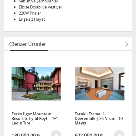
Sabun ve Şampuanlar
Elbise Dolabı ve Vestiyer
220W Prizler
Engelsiz Hayat
Benzer Ürünler
Ferko Ilgaz Mountain
Taraklı Termal 1+1
Resort'te Eylül Keyfi - 4+1
Devremülk | 26 Nisan - 10
Ladin Tipi
Mayıs
180.000,00
602.000,00