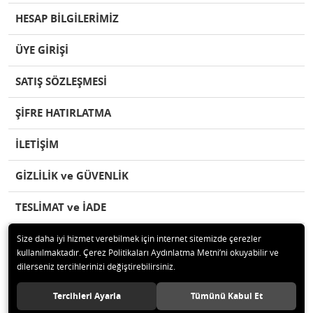
HESAP BİLGİLERİMİZ
ÜYE GİRİŞİ
SATIŞ SÖZLEŞMESİ
ŞİFRE HATIRLATMA
İLETİŞİM
GİZLİLİK ve GÜVENLİK
TESLİMAT ve İADE
Size daha iyi hizmet verebilmek için internet sitemizde çerezler
kullanılmaktadır. Çerez Politikaları Aydınlatma Metni’ni okuyabilir ve
dilerseniz tercihlerinizi değiştirebilirsiniz.
© 2020 herseypazari.com Tüm hakları saklıdır.
Tercihleri Ayarla
Tümünü Kabul Et