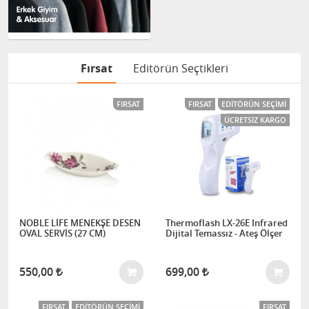
Fırsat
Editörün Seçtikleri
FIRSAT
FIRSAT
EDITÖRÜN SEÇIMI
ÜCRETSIZ KARGO
NOBLE LİFE MENEKŞE DESEN
Thermoflash LX-26E Infrared
OVAL SERVİS (27 CM)
Dijital Temassız - Ateş Ölçer
550,00
699,00
FIRSAT
EDITÖRÜN SEÇIMI
FIRSAT