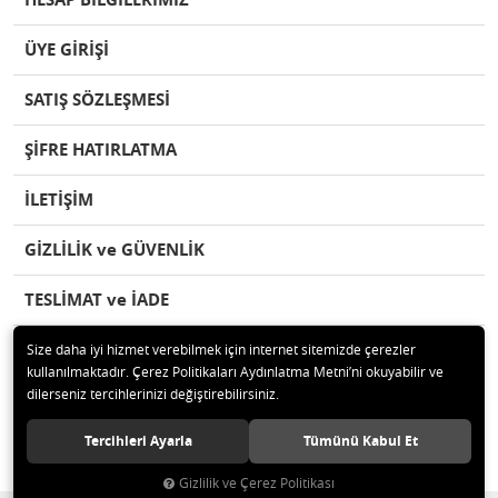
ÜYE GİRİŞİ
SATIŞ SÖZLEŞMESİ
ŞİFRE HATIRLATMA
İLETİŞİM
GİZLİLİK ve GÜVENLİK
TESLİMAT ve İADE
Size daha iyi hizmet verebilmek için internet sitemizde çerezler
kullanılmaktadır. Çerez Politikaları Aydınlatma Metni’ni okuyabilir ve
dilerseniz tercihlerinizi değiştirebilirsiniz.
© 2020 herseypazari.com Tüm hakları saklıdır.
Tercihleri Ayarla
Tümünü Kabul Et
Gizlilik ve Çerez Politikası