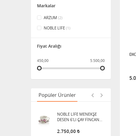
Markalar
NOBLE LİFE KREM DANTEL
2'Lİ KAYIK TABAK
ARZUM
(2)
1.430,00
NOBLE LİFE
(1)
NOBLE LİFE MENEKŞE
Fiyat Aralığı
DESEN 7 PRÇ. BAHARATLIK
DIC
450,00
5.500,00
1.320,00
5.
NOBLE LİFE MENEKŞE
DESEN 6'LI ÇAY FİNCAN
SETİ
Popüler Ürünler
2.750,00
NOBLE LİFE LAVANTA
DESEN YAPRAK SERVİS
500,00