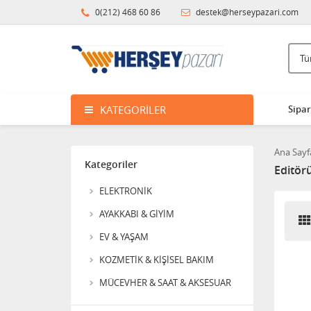
0(212) 468 60 86
destek@herseypazari.com
NOBLE LİFE MENEKŞE
KATEGORILER
Sipar
DESEN SALATA KASESİ
800,00
Ana Sayf
Kategoriler
Editör
AHTER SELÇUKLU
AYDINLATMA
ELEKTRONİK
AYAKKABI & GİYİM
1.000,00
EV & YAŞAM
ARZUM PURE CLEAN
KOZMETİK & KİŞİSEL BAKIM
MÜCEVHER & SAAT & AKSESUAR
915,00