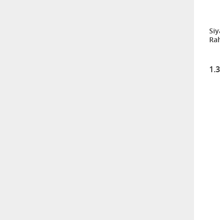
915,00
Siy
NOBLE LİFE KREM DANTEL
Ra
2'Lİ KAYIK TABAK
1.430,00
1.