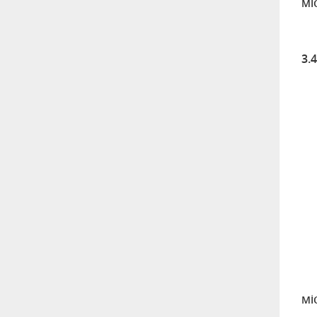
Mİ
3.
Mİ