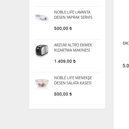
ARZUM ALTRO EKMEK
KIZARTMA MAKİNESİ
1.409,00
DIC
NOBLE LİFE MENEKŞE
DESEN SALATA KASESİ
800,00
5.
AHTER SELÇUKLU
AYDINLATMA
1.000,00
ARZUM PURE CLEAN
915,00