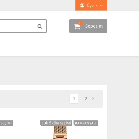
Üyelik
0
Sepetim
1
2
SEÇIMI
EDITÖRÜN SEÇIMI
KAMPANYALI