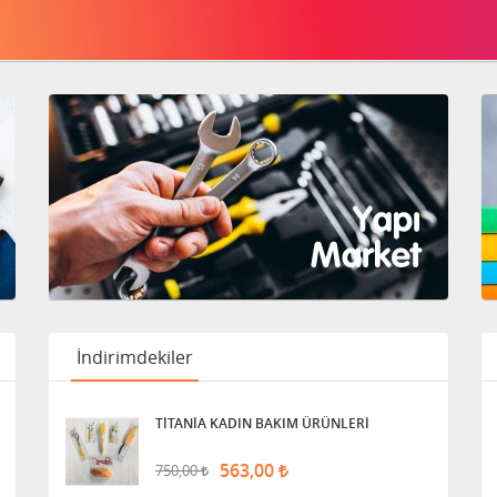
İndirimdekiler
TİTANİA KADIN BAKIM ÜRÜNLERİ
563,00
750,00