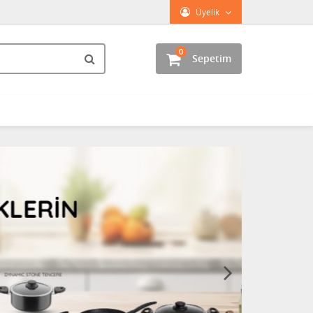
Üyelik
0
Sepetim