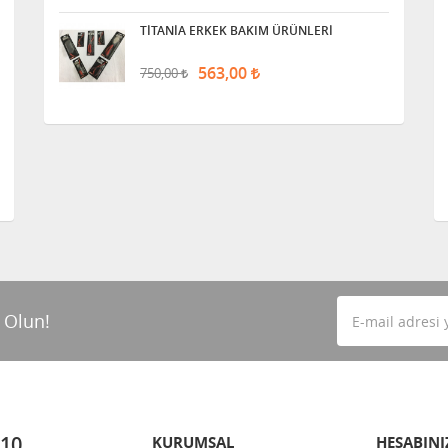
TİTANİA ERKEK BAKIM ÜRÜNLERİ
563,00
750,00
 Olun!
 10
KURUMSAL
HESABINI