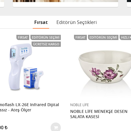
Fırsat
Editörün Seçtikleri
FIRSAT
EDITÖRÜN SEÇIMI
FIRSAT
EDITÖRÜN SEÇIMI
HIZLI
ÜCRETSIZ KARGO
oflash LX-26E Infrared Dijital
NOBLE LİFE
sız - Ateş Ölçer
NOBLE LİFE MENEKŞE DESEN
SALATA KASESİ
00