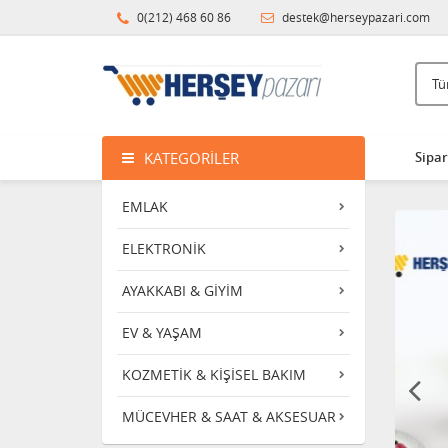
0(212) 468 60 86
destek@herseypazari.com
KATEGORILER
Sipar
EMLAK
ELEKTRONİK
AYAKKABI & GİYİM
EV & YAŞAM
KOZMETİK & KİŞİSEL BAKIM
MÜCEVHER & SAAT & AKSESUAR